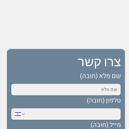
צרו קשר
שם מלא
(חובה)
טלפון
(חובה)
מייל
(חובה)